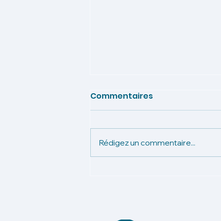
Commentaires
Rédigez un commentaire...
Vélocistes : Comment
devenir la boutique
incontournable de votre
ville grâce au digital