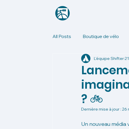
All Posts
Boutique de vélo
L'équipe Shifter
21
Lancemen
imaginai
? 🚲
Dernière mise à jour :
26 
Un nouveau média vo