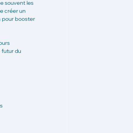
e souvent les 
e créer un 
s pour booster 
ours 
 futur du 
ns