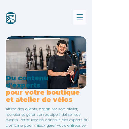
Du contenu
d'experts
pour votre boutique
et atelier de vélos
Attirer des clients, organiser son atelier,
recruter et gérer son équipe, fidéliser ses
clients... retrouvez les conseils des experts du
domaine pour mieux gérer votre entreprise